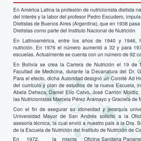
En América Latina la profesión de nutricionista dietista 
del interés y la labor del profesor Pedro Escudero, impul
Dietistas de Buenos Aires (Argentina), que en 1938 pasa
Dietistas como parte del Instituto Nacional de Nutrición
En Latinoamérica, entre los años de 1940 y 1946, 
nutrición. En 1976 el número aumentó a 32 y para 197
escuelas. Actualmente se cuenta con un número de 92 car
En Bolivia se crea la Carrera de Nutrición el 19 de 
Facultad de Medicina, durante la Decanatura del Dr. G
Para el efecto, dicha Autoridad designó un Comité Ad H
del currículo y plan de estudios de la nueva Escuela, in
Abela Deheza, Daniel Elío Calvo, José Carrión Moldiz
las Nutricionistas Marcela Pérez Aramayo y Graciela de M
Con el fin de asegurar su idoneidad y jerarquía univer
Universidad Mayor de San Andrés solicitó a la Ofic
asesoría técnica, la cual envió a nuestro país a la Dra. 
de la Escuela de Nutrición del Instituto de Nutrición de
En 1972, la misma Oficina Sanitaria Panamerican