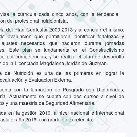
evisa la currícula cada cinco años, con la tendencia
n del profesional nutricionista.
ia del Plan Curricular 2009-2013 y al concluir el mismo,
e evaluación que permitieron identificar fortalezas y
 ajustes necesarios que nacieron durante jornadas
les. Este plan se fundamenta en el Constructivismo
que por competencias, y se realiza el plan de desarrollo
ión de la Licenciada Magdalena Jordán de Guzmán.
ra de Nutrición es una de las primeras en lograr la
oevaluación y Evaluación Externa.
cuenta con la formación de Posgrado con Diplomados,
ría. Actualmente se cuenta con dos cursos a nivel de
os y una maestría de Seguridad Alimentaria.
ada en la gestión 2010, a nivel nacional e internacional
 hasta el año 2016, con grado de excelencia.