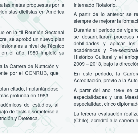
a las metas propuestas por la
Internado Rotatorio.
ionistas dietistas en América
A partir de lo anterior se r
siempre de mejorar la formació
Durante el periodo de vigenc
e en la “II Reunión Sectorial
se desarrollaron procesos d
cre, se aprobó un nuevo plan
debilidades y aplicar los
fesionales a nivel de Técnico
académicas y Pre-sectoria
o en el año 1980 impidió su
Histórico Cultural y el enfo
2009 – 2013, bajo la direcc
a la Carrera de Nutrición y
lmente por el CONRUB, que
En este periodo, la Carre
Acreditación, previo a la Aut
 plan citado, implantándose
A partir del año 1999 se 
 más profunda en 1983.
especialidades y una Maest
especialidad, cinco diplomad
adémicos de estudios, al
abajo de tesis o someterse a
La tercera evaluación realiz
ición y Dietética.
(Chile), acreditó a la carrera