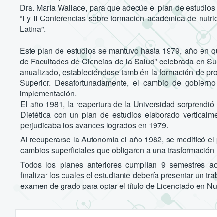
Dra. María Wallace, para que adecúe el plan de estudios 
“I y II Conferencias sobre formación académica de nutric
Latina”.
Este plan de estudios se mantuvo hasta 1979, año en qu
de Facultades de Ciencias de la Salud” celebrada en Su
anualizado, estableciéndose también la formación de pro
Superior. Desafortunadamente, el cambio de gobiern
implementación.
El año 1981, la reapertura de la Universidad sorprendió 
Dietética con un plan de estudios elaborado vertica
perjudicaba los avances logrados en 1979.
Al recuperarse la Autonomía el año 1982, se modificó el
cambios superficiales que obligaron a una trasformación
Todos los planes anteriores cumplían 9 semestres ac
finalizar los cuales el estudiante debería presentar un tr
examen de grado para optar el título de Licenciado en Nutr