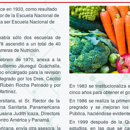
nace en 1933, como resultado
sor de la Escuela Nacional de
 a ser Escuela Nacional de
había sólo dos escuelas de
8 ascendió a un total de 40
reras de Nutrición.
febrero de 1970, anexa a la
uillermo Jáuregui Guáchalla,
oc encargado para la revisión
tegrado por los Dres. Cecilio
, Rubén Rocha Peinado y por
En 1983 se institucionaliza 
artínez.
cinco años para obtener el g
sitaria, el Sr. Rector de la
En 1986 se realiza la primer
ina Sanitaria Panamericana
pregrado y se mejoran los
Susana Judith Icaza, Directora
Pública, haciéndose evidente 
 Centro América y Panamá.
En 1999 después de la Quin
a, envía otra asesora, la
estudios, en las que se c