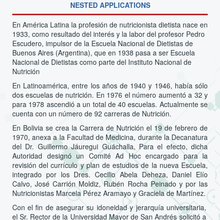
NESTED APPLICATIONS
En América Latina la profesión de nutricionista dietista nace en
1933, como resultado del interés y la labor del profesor Pedro
Escudero, impulsor de la Escuela Nacional de Dietistas de
Buenos Aires (Argentina), que en 1938 pasa a ser Escuela
Nacional de Dietistas como parte del Instituto Nacional de
Nutrición
En Latinoamérica, entre los años de 1940 y 1946, había sólo
dos escuelas de nutrición. En 1976 el número aumentó a 32 y
para 1978 ascendió a un total de 40 escuelas. Actualmente se
cuenta con un número de 92 carreras de Nutrición.
En Bolivia se crea la Carrera de Nutrición el 19 de febrero de
1970, anexa a la Facultad de Medicina, durante la Decanatura
del Dr. Guillermo Jáuregui Guáchalla, Para el efecto, dicha
Autoridad designó un Comité Ad Hoc encargado para la
revisión del currículo y plan de estudios de la nueva Escuela,
integrado por los Dres. Cecilio Abela Deheza, Daniel Elío
Calvo, José Carrión Moldiz, Rubén Rocha Peinado y por las
Nutricionistas Marcela Pérez Aramayo y Graciela de Martínez.
Con el fin de asegurar su idoneidad y jerarquía universitaria,
el Sr. Rector de la Universidad Mayor de San Andrés solicitó a